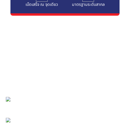
เบ็ดเสร็จ ณ จุดเดียว
มาตรฐานระดับสากล
Center for Medical Excellence
• ให้บริการตรวจรักษาโรคทั่วไปและโรคที่มีความซับซ้อนด้วย
นวัตกรรมทางการแพทย์ที่ก้าวหน้าทันสมัย โดยแพทย์ผู้เชี่ยวชาญ
เฉพาะทางและบุคลากรทางการแพทย์ที่พร้อมดูแล 24 ชั่วโมง
• ให้บริการแบบเบ็คเสร็จ ณ จุดเดียว (One Stop Service) ซึ่ง
ทำให้ผู้ป่วยและญาติ ได้รับความสะดวก รวดเร็ว ในการรับบริการ
• โรงพยาบาลจุฬารัตน์ 11 อินเตอร์ ที่ได้รับการรับรองคุณภาพ
สถานพยาบาล
Hospital Accreditation (HA)