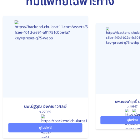
ทีมแพทย์เฉพาะทาง
นพ.ณรงค์ฤทธิ์ ร
นพ.นัฐวุฒิ อังคณาวิศัลย์
ว.49867
ว.27069
ดูโปรไฟล์
ดูโปรไฟล์