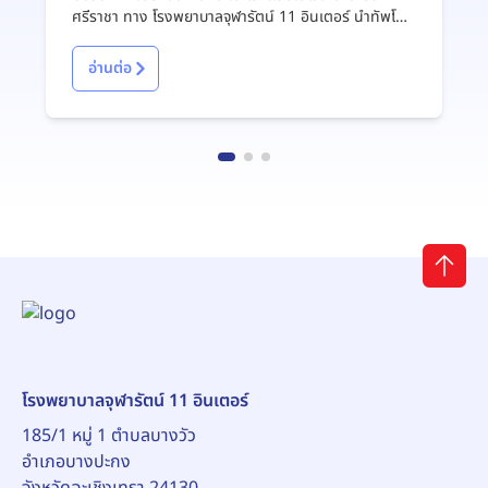
Life Thailand
ศรีราชา ทาง โรงพยาบาลจุฬารัตน์ 11 อินเตอร์ นำทัพโดย
ผู้จัดการแผนกสนับสนุนการพยาบาลและการตลาด ได้เข้า
ร่วมงาน "Thank you party & Congratulations"
อ่านต่อ
CHUBB Life Thailand ค่ะ งานนี้เราได้รับเกียรติขึ้นรับ
"โล่เกียรติคุณ" เพื่อยืนยันถึงความร่วมมือและบริการที่
ยอดเยี่ยม พร้อมกันนี้ทีมงานของเรายังได้จัดเต็มนุ่งซิ่น
ห่มสไบ เข้าร่วมประกวดการแต่งกายในธีม ไทยประยุกต์
สร้างสีสันในงานได้อย่างสุดประทับใจ ลูกค้าประกัน
CHUBB อุ่นใจได้เลย! หากมีปัญหาสุขภาพหรือเกิดอุบัติเหตุ
สามารถใช้สิทธิ์ประกันภัยมารับบริการที่ รพ.จุฬารัตน์ 11
อินเตอร์ ได้อย่างสะดวก รวดเร็ว ไม่ยุ่งยาก พร้อมรับการ
ดูแลอย่างมืออาชีพจากทีมแพทย์และพยาบาลของเราค่ะ
ขอขอบพระคุณ CHUBB สำหรับความไว้วางใจและ
มิตรภาพที่ดีเสมอมา รพ.จุฬารัตน์ 11 อินเตอร์ ยินดีและ
พร้อมให้บริการทุกท่านอย่างเต็มที่เสมอ
โรงพยาบาลจุฬารัตน์ 11 อินเตอร์
185/1 หมู่ 1 ตำบลบางวัว
อำเภอบางปะกง